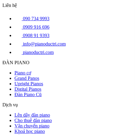
Liên hệ
090 734 9993
0909 916 696
0908 91 9393
info@pianoductri.com
pianoductri.com
ĐÀN PIANO
Piano cơ
Grand Panos
Upright Pianos
Digital Pianos
Đàn Piano Cũ
Dịch vụ
Lên dây đàn piano
Cho thuê đàn piano
Vận chuyển piano
Khoá học piano