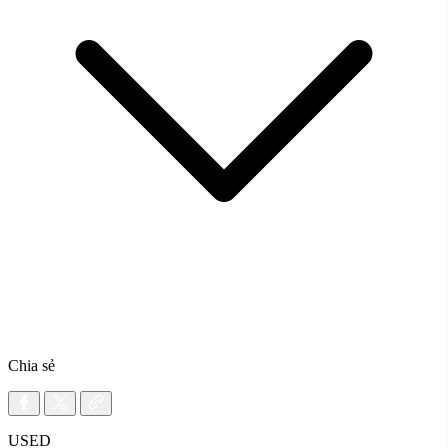
Chia sẻ
USED