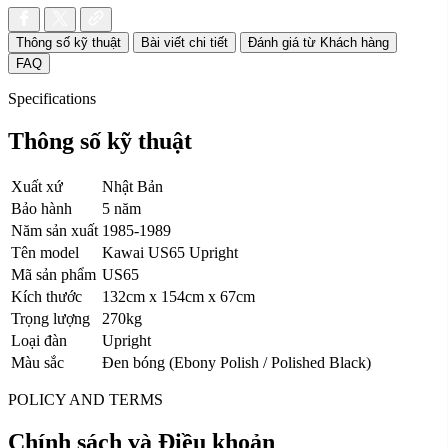
Thông số kỹ thuật
Bài viết chi tiết
Đánh giá từ Khách hàng
FAQ
Specifications
Thông số kỹ thuật
Xuất xứ
Nhật Bản
Bảo hành
5 năm
Năm sản xuất
1985-1989
Tên model
Kawai US65 Upright
Mã sản phẩm
US65
Kích thước
132cm x 154cm x 67cm
Trọng lượng
270kg
Loại đàn
Upright
Màu sắc
Đen bóng (Ebony Polish / Polished Black)
POLICY AND TERMS
Chính sách và Điều khoản