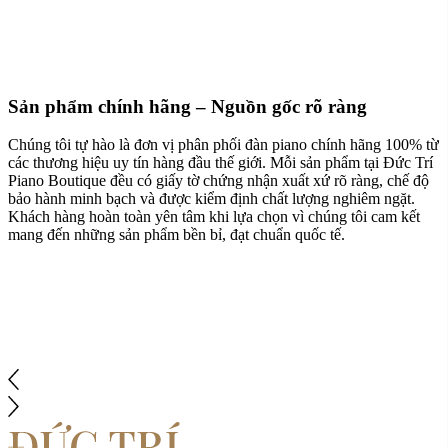
Sản phẩm chính hãng – Nguồn gốc rõ ràng
Chúng tôi tự hào là đơn vị phân phối đàn piano chính hãng 100% từ
các thương hiệu uy tín hàng đầu thế giới. Mỗi sản phẩm tại Đức Trí
Piano Boutique đều có giấy tờ chứng nhận xuất xứ rõ ràng, chế độ
bảo hành minh bạch và được kiểm định chất lượng nghiêm ngặt.
Khách hàng hoàn toàn yên tâm khi lựa chọn vì chúng tôi cam kết
mang đến những sản phẩm bền bỉ, đạt chuẩn quốc tế.