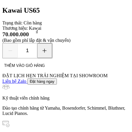
Kawai US65
Trạng thái:
Còn hàng
Thương hiệu:
Kawai
₫
70.000.000
(Bao gồm phí lắp đặt & vận chuyển)
Kawai
US65
số
THÊM VÀO GIỎ HÀNG
lượng
ĐẶT LỊCH HẸN TRẢI NGHIỆM TẠI SHOWROOM
Liên hệ Zalo
Đặt hàng ngay
Kỹ thuật viên chính hãng
Đào tạo chính hãng từ Yamaha, Bosendorfer, Schimmel, Bluthner,
Lucid Pianos.