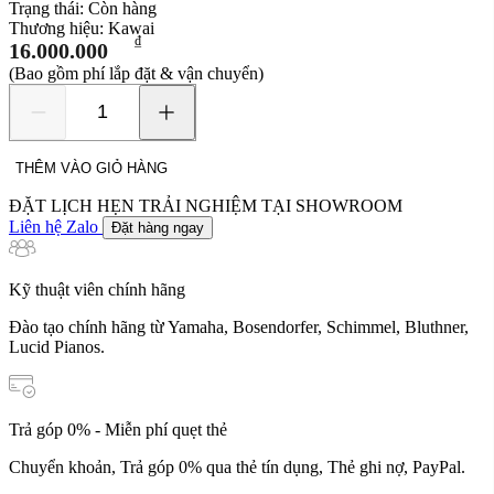
Trạng thái:
Còn hàng
Thương hiệu:
Kawai
₫
16.000.000
(Bao gồm phí lắp đặt & vận chuyển)
Kawai
CN33
số
THÊM VÀO GIỎ HÀNG
lượng
ĐẶT LỊCH HẸN TRẢI NGHIỆM TẠI SHOWROOM
Liên hệ Zalo
Đặt hàng ngay
Kỹ thuật viên chính hãng
Đào tạo chính hãng từ Yamaha, Bosendorfer, Schimmel, Bluthner,
Lucid Pianos.
Trả góp 0% - Miễn phí quẹt thẻ
Chuyển khoản, Trả góp 0% qua thẻ tín dụng, Thẻ ghi nợ, PayPal.