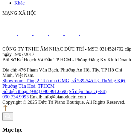
Khác
MẠNG XÃ HỘI
CÔNG TY TNHH ÂM NHẠC ĐỨC TRÍ - MST: 0314524702 cấp
ngày 19/07/2017
Bởi Sở Kế Hoạch Và Đầu TP HCM - Phòng Đăng Ký Kinh Doanh
Địa chỉ: 476 Phạm Văn Bạch, Phường An Hội Tây, TP Hồ Chí
Minh, Việt Nam.
Showroom: Tầng 2, Toà nhà GMG, số 539-545 Lý Thường Kiệt,
Phường Tân Hoà, TPHCM
Số điện thoại: (+84) 090.991.6696
Số điện thoại: (+84)
090.734.9993
Email: info@pianoductri.com
Copyright © 2025 Đức Trí Piano Boutique. All Rights Reserved.
Mục lục