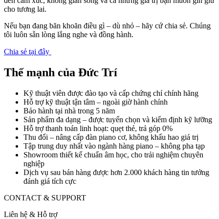
đến cảm xúc, không gian sống và cả những giá trị bạn muốn gìn giữ
cho tương lai.
Nếu bạn đang băn khoăn điều gì – dù nhỏ – hãy cứ chia sẻ. Chúng
tôi luôn sẵn lòng lắng nghe và đồng hành.
Chia sẻ tại đây
Thế mạnh của Đức Trí
Kỹ thuật viên được đào tạo và cấp chứng chỉ chính hãng
Hỗ trợ kỹ thuật tận tâm – ngoài giờ hành chính
Bảo hành tại nhà trong 5 năm
Sản phẩm đa dạng – được tuyển chọn và kiểm định kỹ lưỡng
Hỗ trợ thanh toán linh hoạt: quẹt thẻ, trả góp 0%
Thu đổi – nâng cấp đàn piano cơ, không khấu hao giá trị
Tập trung duy nhất vào ngành hàng piano – không pha tạp
Showroom thiết kế chuẩn âm học, cho trải nghiệm chuyên
nghiệp
Dịch vụ sau bán hàng được hơn 2.000 khách hàng tin tưởng
đánh giá tích cực
CONTACT & SUPPORT
Liên hệ & Hỗ trợ