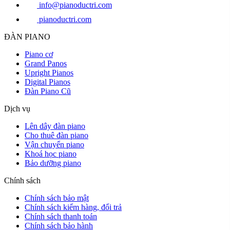
info@pianoductri.com
pianoductri.com
ĐÀN PIANO
Piano cơ
Grand Panos
Upright Pianos
Digital Pianos
Đàn Piano Cũ
Dịch vụ
Lên dây đàn piano
Cho thuê đàn piano
Vận chuyển piano
Khoá học piano
Bảo dưỡng piano
Chính sách
Chính sách bảo mật
Chính sách kiểm hàng, đổi trả
Chính sách thanh toán
Chính sách bảo hành