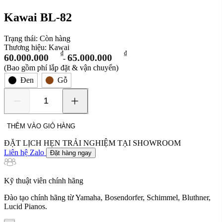
Kawai BL-82
Trạng thái:
Còn hàng
Thương hiệu:
Kawai
₫
₫
60.000.000
65.000.000
-
(Bao gồm phí lắp đặt & vận chuyển)
Đen
Gỗ
Kawai
BL-
82
THÊM VÀO GIỎ HÀNG
số
lượng
ĐẶT LỊCH HẸN TRẢI NGHIỆM TẠI SHOWROOM
Liên hệ Zalo
Đặt hàng ngay
Kỹ thuật viên chính hãng
Đào tạo chính hãng từ Yamaha, Bosendorfer, Schimmel, Bluthner,
Lucid Pianos.