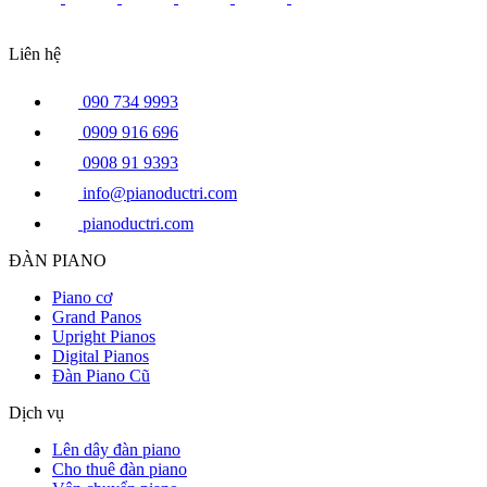
Liên hệ
090 734 9993
0909 916 696
0908 91 9393
info@pianoductri.com
pianoductri.com
ĐÀN PIANO
Piano cơ
Grand Panos
Upright Pianos
Digital Pianos
Đàn Piano Cũ
Dịch vụ
Lên dây đàn piano
Cho thuê đàn piano