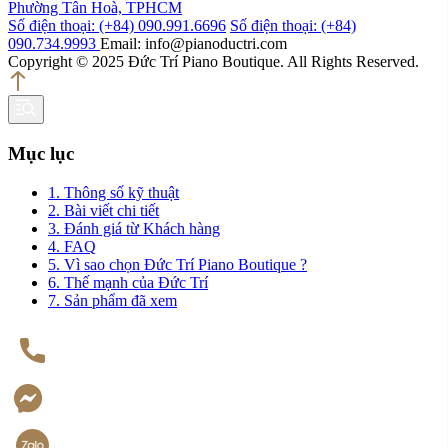
Phường Tân Hoà, TPHCM
Số điện thoại: (+84) 090.991.6696
Số điện thoại: (+84)
090.734.9993
Email: info@pianoductri.com
Copyright © 2025 Đức Trí Piano Boutique. All Rights Reserved.
Mục lục
1. Thông số kỹ thuật
2. Bài viết chi tiết
3. Đánh giá từ Khách hàng
4. FAQ
5. Vì sao chọn Đức Trí Piano Boutique ?
6. Thế mạnh của Đức Trí
7. Sản phẩm đã xem