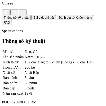
Chia sẻ
Thông số kỹ thuật
Bài viết chi tiết
Đánh giá từ Khách hàng
FAQ
Specifications
Thông số kỹ thuật
Màu sắc
Đen, Gỗ
Tên sản phẩm
Kawai BL-82
Kích thước
132 cm (Cao) x 154 cm (Rộng) x 66 cm (Dài)
Trọng lượng
260 kg
Xuất xứ
Nhật Bản
Bảo hành
5 năm
Bàn phím
88 phím
Bàn đạp
3 pedal
Năm sản xuất
1978
POLICY AND TERMS