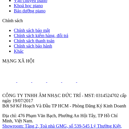
Vận chuyển piano
Khoá học piano
Bảo dưỡng piano
Chính sách
Chính sách bảo mật
Chính sách kiểm hàng, đổi trả
Chính sách thanh toán
Chính sách bảo hành
Khác
MẠNG XÃ HỘI
CÔNG TY TNHH ÂM NHẠC ĐỨC TRÍ - MST: 0314524702 cấp
ngày 19/07/2017
Bởi Sở Kế Hoạch Và Đầu TP HCM - Phòng Đăng Ký Kinh Doanh
Địa chỉ: 476 Phạm Văn Bạch, Phường An Hội Tây, TP Hồ Chí
Minh, Việt Nam.
Showroom: Tầng 2, Toà nhà GMG, số 539-545 Lý Thường Kiệt,