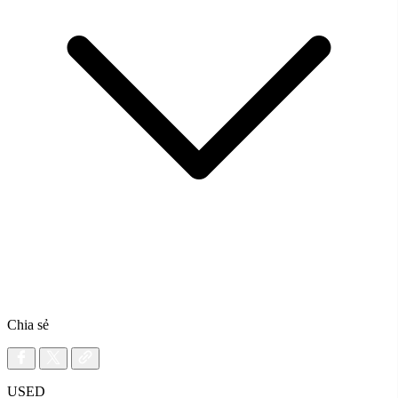
Chia sẻ
USED