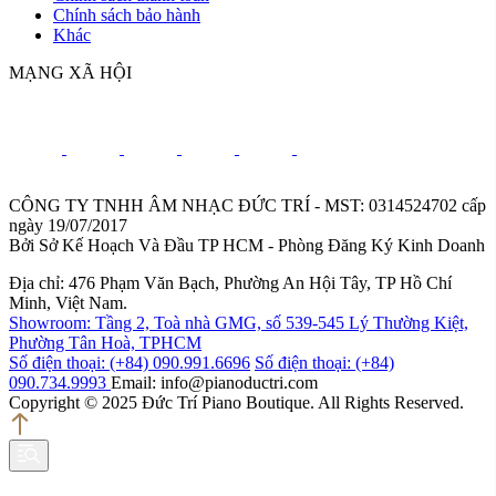
Chính sách bảo hành
Khác
MẠNG XÃ HỘI
CÔNG TY TNHH ÂM NHẠC ĐỨC TRÍ - MST: 0314524702 cấp
ngày 19/07/2017
Bởi Sở Kế Hoạch Và Đầu TP HCM - Phòng Đăng Ký Kinh Doanh
Địa chỉ: 476 Phạm Văn Bạch, Phường An Hội Tây, TP Hồ Chí
Minh, Việt Nam.
Showroom: Tầng 2, Toà nhà GMG, số 539-545 Lý Thường Kiệt,
Phường Tân Hoà, TPHCM
Số điện thoại: (+84) 090.991.6696
Số điện thoại: (+84)
090.734.9993
Email: info@pianoductri.com
Copyright © 2025 Đức Trí Piano Boutique. All Rights Reserved.