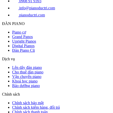
0908 91 9393
info@pianoductri.com
pianoductri.com
ĐÀN PIANO
Piano cơ
Grand Panos
Upright Pianos
Digital Pianos
Đàn Piano Cũ
Dịch vụ
Lên dây đàn piano
Cho thuê đàn piano
Vận chuyển piano
Khoá học piano
Bảo dưỡng piano
Chính sách
Chính sách bảo mật
Chính sách kiểm hàng, đổi trả
Chính sách thanh toán