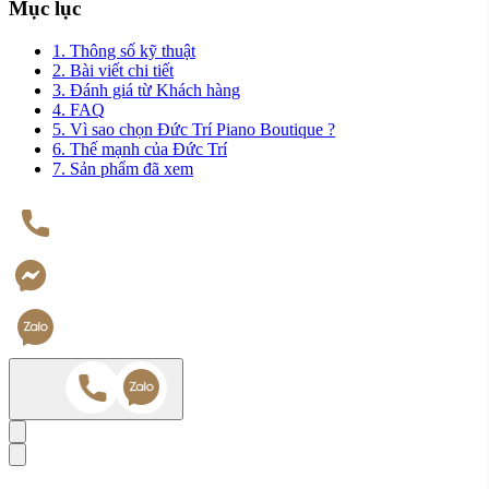
Mục lục
1. Thông số kỹ thuật
2. Bài viết chi tiết
3. Đánh giá từ Khách hàng
4. FAQ
5. Vì sao chọn Đức Trí Piano Boutique ?
6. Thế mạnh của Đức Trí
7. Sản phẩm đã xem