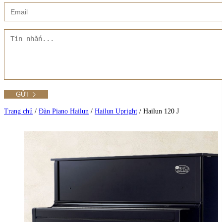
Xem thêm
Showroom CMT8
Tất cả Danh mục
Liên hệ Đức Trí Piano Boutique
Xem thêm
Thư viện hình ảnh
Tra cứu số seri piano
Trang chủ
/
Đàn Piano Hailun
/
Hailun Upright
/
Hailun 120 J
Xem tất cả sản phẩm tại Đức Trí
Xem thêm