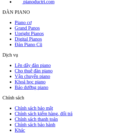
pianoductri.com
ĐÀN PIANO
Piano cơ
Grand Panos
Upright Pianos
Digital Pianos
Đàn Piano Cũ
Dịch vụ
Lên dây đàn piano
Cho thuê đàn piano
Vận chuyển piano
Khoá học piano
Bảo dưỡng piano
Chính sách
Chính sách bảo mật
Chính sách kiểm hàng, đổi trả
Chính sách thanh toán
Chính sách bảo hành
Khác