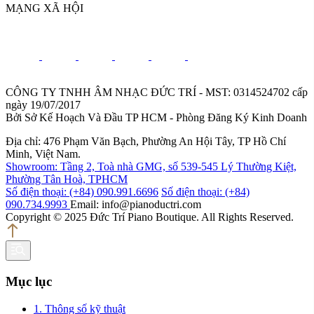
MẠNG XÃ HỘI
CÔNG TY TNHH ÂM NHẠC ĐỨC TRÍ - MST: 0314524702 cấp
ngày 19/07/2017
Bởi Sở Kế Hoạch Và Đầu TP HCM - Phòng Đăng Ký Kinh Doanh
Địa chỉ: 476 Phạm Văn Bạch, Phường An Hội Tây, TP Hồ Chí
Minh, Việt Nam.
Showroom: Tầng 2, Toà nhà GMG, số 539-545 Lý Thường Kiệt,
Phường Tân Hoà, TPHCM
Số điện thoại: (+84) 090.991.6696
Số điện thoại: (+84)
090.734.9993
Email: info@pianoductri.com
Copyright © 2025 Đức Trí Piano Boutique. All Rights Reserved.
Mục lục
1. Thông số kỹ thuật