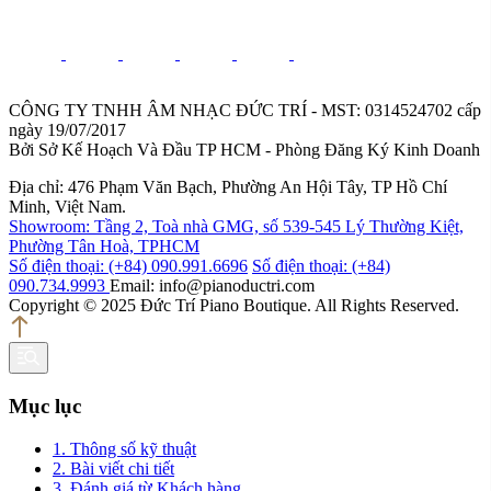
CÔNG TY TNHH ÂM NHẠC ĐỨC TRÍ - MST: 0314524702 cấp
ngày 19/07/2017
Bởi Sở Kế Hoạch Và Đầu TP HCM - Phòng Đăng Ký Kinh Doanh
Địa chỉ: 476 Phạm Văn Bạch, Phường An Hội Tây, TP Hồ Chí
Minh, Việt Nam.
Showroom: Tầng 2, Toà nhà GMG, số 539-545 Lý Thường Kiệt,
Phường Tân Hoà, TPHCM
Số điện thoại: (+84) 090.991.6696
Số điện thoại: (+84)
090.734.9993
Email: info@pianoductri.com
Copyright © 2025 Đức Trí Piano Boutique. All Rights Reserved.
Mục lục
1. Thông số kỹ thuật
2. Bài viết chi tiết
3. Đánh giá từ Khách hàng