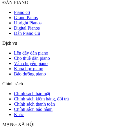
ĐÀN PIANO
Piano cơ
Grand Panos
Upright Pianos
Digital Pianos
Đàn Piano Cũ
Dịch vụ
Lên dây đàn piano
Cho thuê đàn piano
Vận chuyển piano
Khoá học piano
Bảo dưỡng piano
Chính sách
Chính sách bảo mật
Chính sách kiểm hàng, đổi trả
Chính sách thanh toán
Chính sách bảo hành
Khác
MẠNG XÃ HỘI