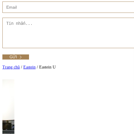
Xem thêm
Showroom CMT8
Tất cả Danh mục
Liên hệ Đức Trí Piano Boutique
Xem thêm
Thư viện hình ảnh
Tra cứu số seri piano
Trang chủ
/
Eastein
/
Eastein U
Xem tất cả sản phẩm tại Đức Trí
Xem thêm