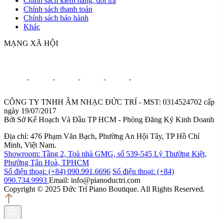
Chính sách kiểm hàng, đổi trả
Chính sách thanh toán
Chính sách bảo hành
Khác
MẠNG XÃ HỘI
CÔNG TY TNHH ÂM NHẠC ĐỨC TRÍ - MST: 0314524702 cấp
ngày 19/07/2017
Bởi Sở Kế Hoạch Và Đầu TP HCM - Phòng Đăng Ký Kinh Doanh
Địa chỉ: 476 Phạm Văn Bạch, Phường An Hội Tây, TP Hồ Chí
Minh, Việt Nam.
Showroom: Tầng 2, Toà nhà GMG, số 539-545 Lý Thường Kiệt,
Phường Tân Hoà, TPHCM
Số điện thoại: (+84) 090.991.6696
Số điện thoại: (+84)
090.734.9993
Email: info@pianoductri.com
Copyright © 2025 Đức Trí Piano Boutique. All Rights Reserved.