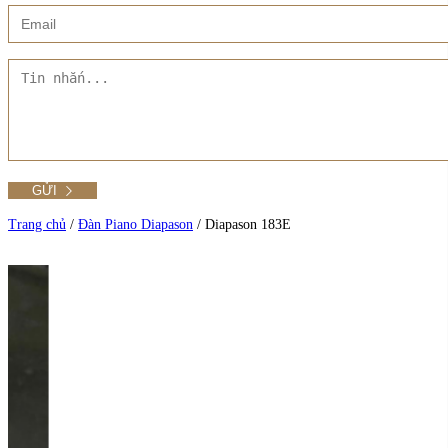
Xem thêm
Showroom CMT8
Tất cả Danh mục
Liên hệ Đức Trí Piano Boutique
Xem thêm
Thư viện hình ảnh
Tra cứu số seri piano
Trang chủ
/
Đàn Piano Diapason
/
Diapason 183E
Xem tất cả sản phẩm tại Đức Trí
Xem thêm