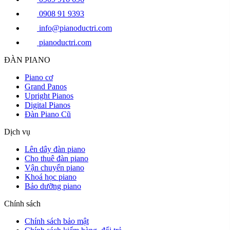
0908 91 9393
info@pianoductri.com
pianoductri.com
ĐÀN PIANO
Piano cơ
Grand Panos
Upright Pianos
Digital Pianos
Đàn Piano Cũ
Dịch vụ
Lên dây đàn piano
Cho thuê đàn piano
Vận chuyển piano
Khoá học piano
Bảo dưỡng piano
Chính sách
Chính sách bảo mật