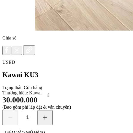
Chia sẻ
USED
Kawai KU3
Trạng thái:
Còn hàng
Thương hiệu:
Kawai
₫
30.000.000
(Bao gồm phí lắp đặt & vận chuyển)
Kawai
KU3
số
THÊM VÀO GIỎ HÀNG