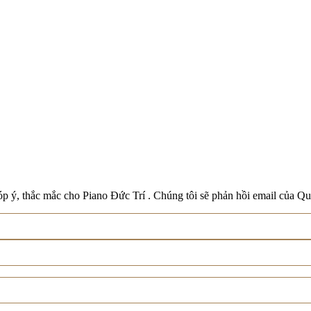
Boston
Schreiner & Söhne
Roland
Wilh. Steinberg
Xem tất cả thương hiệu
p ý, thắc mắc cho Piano Đức Trí . Chúng tôi sẽ phản hồi email của Qu