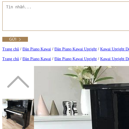
Tất cả Danh mục
Liên hệ Đức Trí Piano Boutique
Xem thêm
Thư viện hình ảnh
Tra cứu số seri piano
Trang chủ
/
Đàn Piano Kawai
/
Đàn Piano Kawai Upright
/
Kawai Upright 
Trang chủ
/
Đàn Piano Kawai
/
Đàn Piano Kawai Upright
/
Kawai Upright 
Xem tất cả sản phẩm tại Đức Trí
Xem thêm