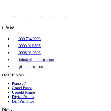
Liên hệ
090 734 9993
0909 916 696
0908 91 9393
info@pianoductri.com
pianoductri.com
ĐÀN PIANO
Piano cơ
Grand Panos
Upright Pianos
Digital Pianos
Đàn Piano Cũ
Dịch vụ