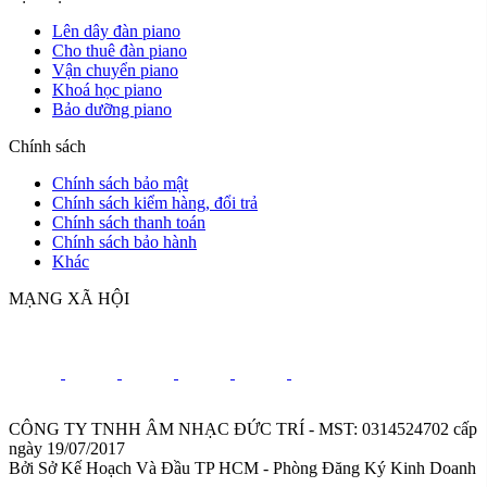
Lên dây đàn piano
Cho thuê đàn piano
Vận chuyển piano
Khoá học piano
Bảo dưỡng piano
Chính sách
Chính sách bảo mật
Chính sách kiểm hàng, đổi trả
Chính sách thanh toán
Chính sách bảo hành
Khác
MẠNG XÃ HỘI
CÔNG TY TNHH ÂM NHẠC ĐỨC TRÍ - MST: 0314524702 cấp
ngày 19/07/2017
Bởi Sở Kế Hoạch Và Đầu TP HCM - Phòng Đăng Ký Kinh Doanh