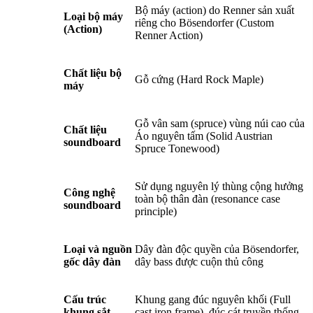
Bộ máy (action) do Renner sản xuất
Loại bộ máy
riêng cho Bösendorfer (Custom
(Action)
Renner Action)
Chất liệu bộ
Gỗ cứng (Hard Rock Maple)
máy
Gỗ vân sam (spruce) vùng núi cao của
Chất liệu
Áo nguyên tấm (Solid Austrian
soundboard
Spruce Tonewood)
Sử dụng nguyên lý thùng cộng hưởng
Công nghệ
toàn bộ thân đàn (resonance case
soundboard
principle)
Loại và nguồn
Dây đàn độc quyền của Bösendorfer,
gốc dây đàn
dây bass được cuộn thủ công
Cấu trúc
Khung gang đúc nguyên khối (Full
khung sắt
cast iron frame), đúc cát truyền thống