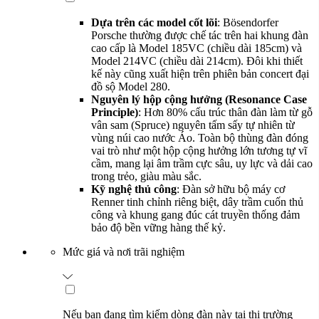
Dựa trên các model cốt lõi
: Bösendorfer
Porsche thường được chế tác trên hai khung đàn
cao cấp là Model 185VC (chiều dài 185cm) và
Model 214VC (chiều dài 214cm). Đôi khi thiết
kế này cũng xuất hiện trên phiên bản concert đại
đồ sộ Model 280.
Nguyên lý hộp cộng hưởng (Resonance Case
Principle)
: Hơn 80% cấu trúc thân đàn làm từ gỗ
vân sam (Spruce) nguyên tấm sấy tự nhiên từ
vùng núi cao nước Áo. Toàn bộ thùng đàn đóng
vai trò như một hộp cộng hưởng lớn tương tự vĩ
cầm, mang lại âm trầm cực sâu, uy lực và dải cao
trong trẻo, giàu màu sắc.
Kỹ nghệ thủ công
: Đàn sở hữu bộ máy cơ
Renner tinh chỉnh riêng biệt, dây trầm cuốn thủ
công và khung gang đúc cát truyền thống đảm
bảo độ bền vững hàng thế kỷ.
Mức giá và nơi trãi nghiệm
Nếu bạn đang tìm kiếm dòng đàn này tại thị trường