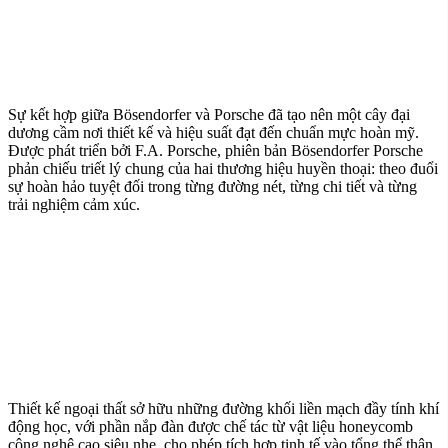
Sự kết hợp giữa
Bösendorfer
và
Porsche
đã tạo nên một cây đại
dương cầm nơi thiết kế và hiệu suất đạt đến chuẩn mực hoàn mỹ.
Được phát triển bởi F.A. Porsche, phiên bản Bösendorfer Porsche
phản chiếu triết lý chung của hai thương hiệu huyền thoại: theo đuổi
sự hoàn hảo tuyệt đối trong từng đường nét, từng chi tiết và từng
trải nghiệm cảm xúc.
Thiết kế ngoại thất sở hữu những đường khối liền mạch đầy tính khí
động học, với phần nắp đàn được chế tác từ vật liệu honeycomb
công nghệ cao siêu nhẹ, cho phép tích hợp tinh tế vào tổng thể thân