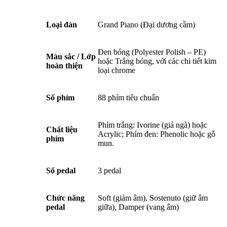
Loại đàn
Grand Piano (Đại dương cầm)
Đen bóng (Polyester Polish – PE)
Màu sắc / Lớp
hoặc Trắng bóng, với các chi tiết kim
hoàn thiện
loại chrome
Số phím
88 phím tiêu chuẩn
Phím trắng: Ivorine (giả ngà) hoặc
Chất liệu
Acrylic; Phím đen: Phenolic hoặc gỗ
phím
mun.
Số pedal
3 pedal
Chức năng
Soft (giảm âm), Sostenuto (giữ âm
pedal
giữa), Damper (vang âm)