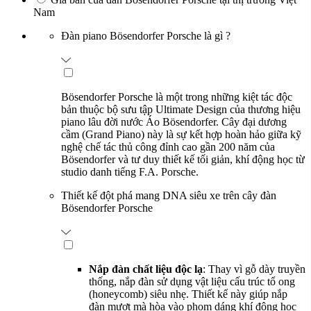
Nam
Đàn piano Bösendorfer Porsche là gì ?
Bösendorfer Porsche là một trong những kiệt tác độc
bản thuộc bộ sưu tập Ultimate Design của thương hiệu
piano lâu đời nước Áo Bösendorfer. Cây đại dương
cầm (Grand Piano) này là sự kết hợp hoàn hảo giữa kỹ
nghệ chế tác thủ công đỉnh cao gần 200 năm của
Bösendorfer và tư duy thiết kế tối giản, khí động học từ
studio danh tiếng F.A. Porsche.
Thiết kế đột phá mang DNA siêu xe trên cây đàn
Bösendorfer Porsche
Nắp đàn chất liệu độc lạ
: Thay vì gỗ dày truyền
thống, nắp đàn sử dụng vật liệu cấu trúc tổ ong
(honeycomb) siêu nhẹ. Thiết kế này giúp nắp
đàn mượt mà hòa vào phom dáng khí động học