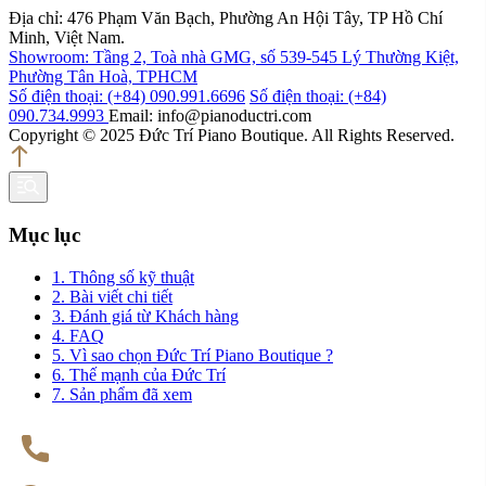
Địa chỉ: 476 Phạm Văn Bạch, Phường An Hội Tây, TP Hồ Chí
Minh, Việt Nam.
Showroom: Tầng 2, Toà nhà GMG, số 539-545 Lý Thường Kiệt,
Phường Tân Hoà, TPHCM
Số điện thoại: (+84) 090.991.6696
Số điện thoại: (+84)
090.734.9993
Email: info@pianoductri.com
Copyright © 2025 Đức Trí Piano Boutique. All Rights Reserved.
Mục lục
1. Thông số kỹ thuật
2. Bài viết chi tiết
3. Đánh giá từ Khách hàng
4. FAQ
5. Vì sao chọn Đức Trí Piano Boutique ?
6. Thế mạnh của Đức Trí
7. Sản phẩm đã xem