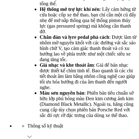
tổng thể.
Hệ thống mở trợ lực khí nén
: Lấy cảm hứng từ
cửa hoặc cốp xe thể thao, bạn chỉ cần một cú đẩy
nhẹ để mở nắp thông qua hệ thống piston thủy
lực (gas pressured spring) mà không cần thanh
đỡ.
Chân đàn và lyre pedal phá cách
: Được làm từ
nhôm mờ nguyên khối với các đường vát sắc sảo
hình chữ V, tạo cảm giác thanh thoát và có xu
hướng lao về phía trước như một chiếc siêu xe
đang tăng tốc.
Giá nhạc và khe thoát âm
: Giá để bản nhạc
được thiết kế chìm tinh tế. Bao quanh là các chi
tiết thoát âm làm bằng nhôm công nghệ cao giúp
tối ưu hóa hướng đi của âm thanh đến người
nghe.
Màu sơn nguyên bản
: Phiên bản tiêu chuẩn sở
hữu lớp phủ bóng màu Đen kim cương ánh kim
(Diamond Black Metallic). Ngoài ra, hãng cũng
cung cấp tùy chọn phiên bản Porsche Red với
sắc đỏ rực rỡ đặc trưng của dòng xe thể thao.
Thông số kỹ thuật