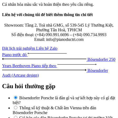
Cá nhân hóa màu sắc và hoàn thiện theo yêu cầu riêng.
Liên hệ với chúng tôi để biết thêm thông tin chi tiết
Showroom: Tầng 2, Toà nhà GMG, số 539-545 Lý Thường Kiệt,
Phường Tân Hoà, TPHCM
Số điện thoại: (+84) 090.991.6696 – (+84) 090.734.9993
Email: info@pianoductri.com
Đặt lịch trải nghiệm
Liên hệ Zalo
Piano trước đó
Bösendorfer 250
Years Beethoven
Piano tiếp theo
Bösendorfer
Audi (Artcase design)
Câu hỏi thường gặp
Bösendorfer Porsche là đàn gì và sự kết hợp này có gì đặt
biệt?
Thông số kỹ thuật & Chất âm Vienna trên đàn
Bösendorfer Porsche
Giá bán của đàn Bösendorfer Porsche tại thị trường Việt