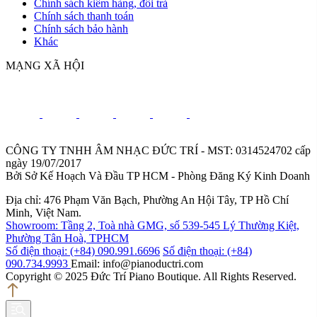
Chính sách kiểm hàng, đổi trả
Chính sách thanh toán
Chính sách bảo hành
Khác
MẠNG XÃ HỘI
CÔNG TY TNHH ÂM NHẠC ĐỨC TRÍ - MST: 0314524702 cấp
ngày 19/07/2017
Bởi Sở Kế Hoạch Và Đầu TP HCM - Phòng Đăng Ký Kinh Doanh
Địa chỉ: 476 Phạm Văn Bạch, Phường An Hội Tây, TP Hồ Chí
Minh, Việt Nam.
Showroom: Tầng 2, Toà nhà GMG, số 539-545 Lý Thường Kiệt,
Phường Tân Hoà, TPHCM
Số điện thoại: (+84) 090.991.6696
Số điện thoại: (+84)
090.734.9993
Email: info@pianoductri.com
Copyright © 2025 Đức Trí Piano Boutique. All Rights Reserved.