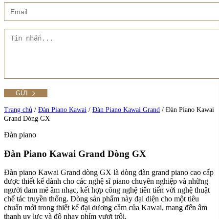
Xem thêm
Showroom CMT8
Tất cả Danh mục
Liên hệ Đức Trí Piano Boutique
Xem thêm
Thư viện hình ảnh
Tra cứu số seri piano
Trang chủ
/
Đàn Piano Kawai
/
Đàn Piano Kawai Grand
/
Đàn Piano Kawai
Grand Dòng GX
Đàn piano
Xem tất cả sản phẩm tại Đức Trí
Xem thêm
Đàn Piano Kawai Grand Dòng GX
Đàn piano Kawai Grand dòng GX là dòng đàn grand piano cao cấp
được thiết kế dành cho các nghệ sĩ piano chuyên nghiệp và những
người đam mê âm nhạc, kết hợp công nghệ tiên tiến với nghệ thuật
chế tác truyền thống. Dòng sản phẩm này đại diện cho một tiêu
chuẩn mới trong thiết kế đại dương cầm của Kawai, mang đến âm
thanh uy lực và độ nhạy phím vượt trội.