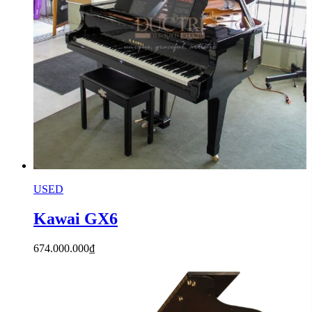
USED
Kawai GX6
674.000.000
₫