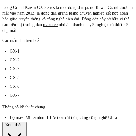
Dòng Grand Kawai GX Series là một dòng đàn piano
Kawai Grand
được ra
mắt vào năm 2013, là dòng
đàn grand piano
chuyên nghiệp kết hợp hoàn
hảo giữa truyền thống và công nghệ hiện đại. Dòng đàn này sở hữu vị thế
cao trên thị trường đàn
piano cơ
nhờ âm thanh chuyên nghiệp và thiết kế
đẹp mắt.
Các mẫu đàn tiêu biểu:
GX-1
GX-2
GX-3
GX-5
GX-6
GX-7
Thông số kỹ thuật chung:
Bộ máy:
Millennium III Action cải tiến, cùng công nghệ Ultra-
Responsive Action, mang lại sự nhạy bén và độ chính xác cao cho
Xem thêm
người chơi.