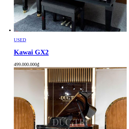
USED
Kawai GX2
499.000.000
₫