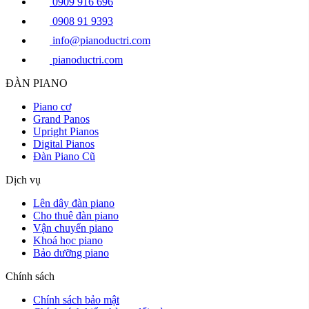
0909 916 696
0908 91 9393
info@pianoductri.com
pianoductri.com
ĐÀN PIANO
Piano cơ
Grand Panos
Upright Pianos
Digital Pianos
Đàn Piano Cũ
Dịch vụ
Lên dây đàn piano
Cho thuê đàn piano
Vận chuyển piano
Khoá học piano
Bảo dưỡng piano
Chính sách
Chính sách bảo mật