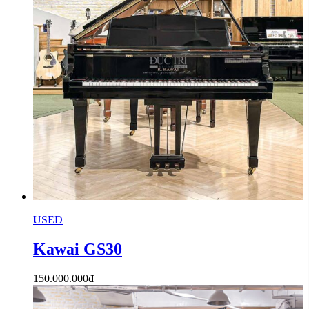
USED
Kawai GS30
150.000.000
₫