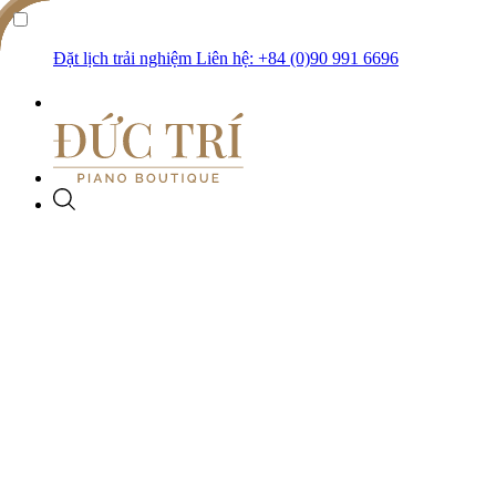
Đặt lịch trải nghiệm
Liên hệ: +84 (0)90 991 6696
Đàn Piano
Phiên bản đặc biệt
DANH MỤC
Piano Cơ
Phụ kiện
THƯƠNG HIỆU
Grand Piano
Collector’s Item
Upright Piano
Crystal Editions
Digital Piano
Ultimate Design
Bösendorfer
Disklavier Piano
Disklavier Editions
Dịch vụ
Steinway & Sons
Silent Piano
Ghế đàn piano
Silent Editions