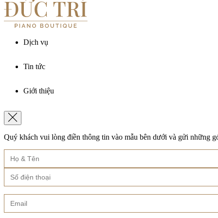
Khăn phủ đàn
Disklavier Piano
Silent Editions
Giáo trình piano
Silent Piano
THƯƠNG HIỆU
Dịch vụ
Bösendorfer
Steinway & Sons
Cho thuê đàn piano
Yamaha
Tin tức
Bảo dưỡng đàn piano
Kawai
Lên dây piano
Kiến thức đàn piano
Essex
Vận chuyển đàn piano
Giới thiệu
Sự kiện & Hoạt động
Khóa học Piano Online
Shigeru Kawai
Khách hàng & Nghệ sĩ
Xem tất cả sản phẩm
VỀ ĐỨC TRÍ PIANO BOUTIQUE
Xem thêm
Xem tất cả phụ kiện
Về Đức Trí Piano Boutique
Quý khách vui lòng điền thông tin vào mẫu bên dưới và gửi những gó
Vì sao chọn Đức Trí Piano Boutique
Xem thêm
Các thương hiệu Piano
Câu hỏi thường gặp
Các chính sách tại Đức Trí
Xem tất cả sản phẩm
LIÊN HỆ
Xem tất cả dịch vụ
Xem thêm
Showroom P.Tân Hoà
Xem thêm
Showroom CMT8