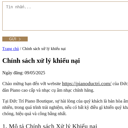
Tất cả Danh mục
Liên hệ Đức Trí Piano Boutique
Xem thêm
Thư viện hình ảnh
Tra cứu số seri piano
Trang chủ
/
Chính sách xử lý khiếu nại
Chính sách xử lý khiếu nại
Ngày đăng: 09/05/2025
Xem tất cả sản phẩm tại Đức Trí
https://pianoductri.com/
Chào mừng bạn đến với website
của Đức 
Xem thêm
đàn Piano cao cấp và nhạc cụ âm nhạc chính hãng.
Tại Đức Trí Piano Boutique, sự hài lòng của quý khách là bản hòa âm
nhiên, trong quá trình trải nghiệm, nếu có bất kỳ điều gì khiến quý 
chóng, hiệu quả và công bằng nhất.
1. Mô tả Chính sách Xử lý Khiếu nại