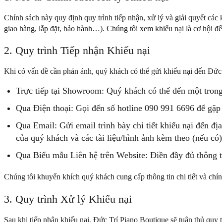
Chính sách này quy định quy trình tiếp nhận, xử lý và giải quyết cá
giao hàng, lắp đặt, bảo hành…). Chúng tôi xem khiếu nại là cơ hội đ
2. Quy trình Tiếp nhận Khiếu nại
Khi có vấn đề cần phản ánh, quý khách có thể gửi khiếu nại đến Đức 
Trực tiếp tại Showroom:
Quý khách có thể đến một trong 
Qua Điện thoại:
Gọi đến số hotline 090 991 6696 để gặp 
Qua Email:
Gửi email trình bày chi tiết khiếu nại đến đị
của quý khách và các tài liệu/hình ảnh kèm theo (nếu có)
Qua Biểu mẫu Liên hệ trên Website:
Điền đầy đủ thông ti
Chúng tôi khuyến khích quý khách cung cấp thông tin chi tiết và chính
3. Quy trình Xử lý Khiếu nại
Sau khi tiếp nhận khiếu nại, Đức Trí Piano Boutique sẽ tuân thủ quy 