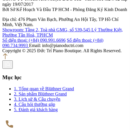
ngày 19/07/2017
Bởi Sở Kế Hoạch Và Đầu TP HCM - Phòng Đăng Ký Kinh Doanh
Địa chỉ: 476 Phạm Văn Bạch, Phường An Hội Tây, TP Hồ Chí
Minh, Việt Nam.
Showroom: Tầng 2, Toà nhà GMG, số 539-545 Lý Thường Kiệt,
Phường Tân Hoà, TPHCM
Số điện thoại: (+84) 090.991.6696
Số điện thoại: (+84)
090.734.9993
Email: info@pianoductri.com
Copyright © 2025 Đức Trí Piano Boutique. All Rights Reserved.
Mục lục
1. Tổng quan về Blüthner Grand
2. Sản phẩm Blüthner Grand
3. Lịch sử & Câu chuyện
4. Câu hỏi thường gặp
5. Đánh giá khách hàng