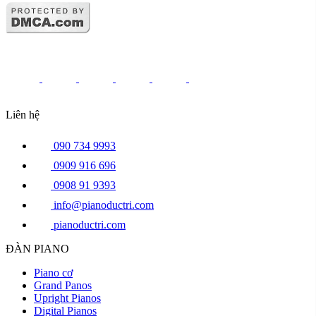
Liên hệ
090 734 9993
0909 916 696
0908 91 9393
info@pianoductri.com
pianoductri.com
ĐÀN PIANO
Piano cơ
Grand Panos
Upright Pianos
Digital Pianos