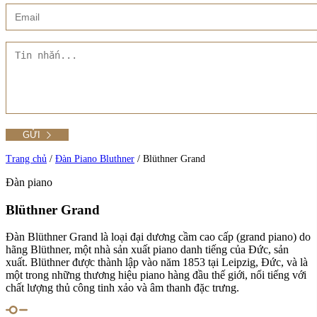
Xem thêm
Showroom CMT8
Tất cả Danh mục
Liên hệ Đức Trí Piano Boutique
Xem thêm
Thư viện hình ảnh
Tra cứu số seri piano
Trang chủ
/
Đàn Piano Bluthner
/
Blüthner Grand
Đàn piano
Xem tất cả sản phẩm tại Đức Trí
Blüthner Grand
Xem thêm
Đàn Blüthner Grand là loại đại dương cầm cao cấp (grand piano) do
hãng Blüthner, một nhà sản xuất piano danh tiếng của Đức, sản
xuất. Blüthner được thành lập vào năm 1853 tại Leipzig, Đức, và là
một trong những thương hiệu piano hàng đầu thế giới, nổi tiếng với
chất lượng thủ công tinh xảo và âm thanh đặc trưng.