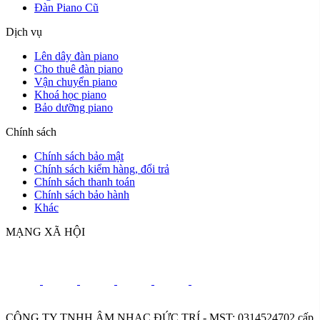
Đàn Piano Cũ
Dịch vụ
Lên dây đàn piano
Cho thuê đàn piano
Vận chuyển piano
Khoá học piano
Bảo dưỡng piano
Chính sách
Chính sách bảo mật
Chính sách kiểm hàng, đổi trả
Chính sách thanh toán
Chính sách bảo hành
Khác
MẠNG XÃ HỘI
CÔNG TY TNHH ÂM NHẠC ĐỨC TRÍ - MST: 0314524702 cấp