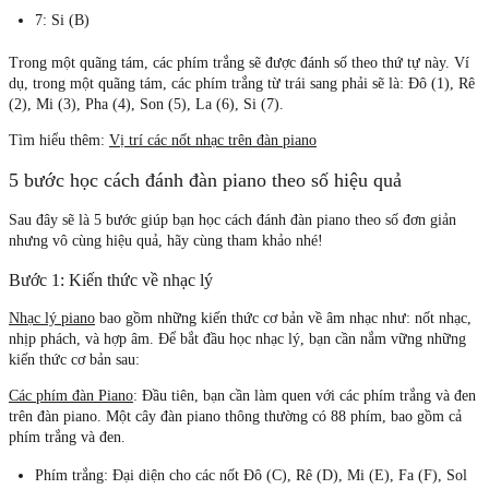
7: Si (B)
Trong một quãng tám, các phím trắng sẽ được đánh số theo thứ tự này.
Ví
dụ, trong một quãng tám, các phím trắng từ trái sang phải sẽ là: Đô (1), Rê
(2), Mi (3), Pha (4), Son (5), La (6), Si (7).
Tìm hiểu thêm:
Vị trí các nốt nhạc trên đàn piano
5 bước học cách đánh đàn piano theo số hiệu quả
Sau đây sẽ là 5 bước giúp bạn học cách đánh đàn piano theo số đơn giản
nhưng vô cùng hiệu quả, hãy cùng tham khảo nhé!
Bước 1: Kiến thức về nhạc lý
Nhạc lý piano
bao gồm những kiến thức cơ bản về âm nhạc như: nốt nhạc,
nhịp phách, và hợp âm. Để bắt đầu học nhạc lý, bạn cần nắm vững những
kiến thức cơ bản sau:
Các phím đàn Piano
:
Đầu tiên, bạn cần làm quen với các phím trắng và đen
trên đàn piano. Một cây đàn piano thông thường có 88 phím, bao gồm cả
phím trắng và đen.
Phím trắng
: Đại diện cho các nốt Đô (C), Rê (D), Mi (E), Fa (F), Sol