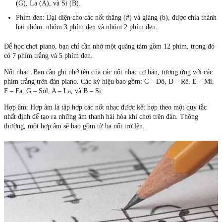
(G), La (A), và Si (B).
Phím đen
: Đại diện cho các nốt thăng (#) và giáng (b), được chia thành
hai nhóm: nhóm 3 phím đen và nhóm 2 phím đen.
Để học chơi piano, bạn chỉ cần nhớ một quãng tám gồm 12 phím, trong đó
có 7 phím trắng và 5 phím đen.
Nốt nhạc:
Bạn cần ghi nhớ tên của các nốt nhạc cơ bản, tương ứng với các
phím trắng trên đàn piano. Các ký hiệu bao gồm: C – Đô, D – Rê, E – Mi,
F – Fa, G – Sol, A – La, và B – Si.
Hợp âm:
Hợp âm là tập hợp các nốt nhạc được kết hợp theo một quy tắc
nhất định để tạo ra những âm thanh hài hòa khi chơi trên đàn. Thông
thường, một hợp âm sẽ bao gồm từ ba nốt trở lên.