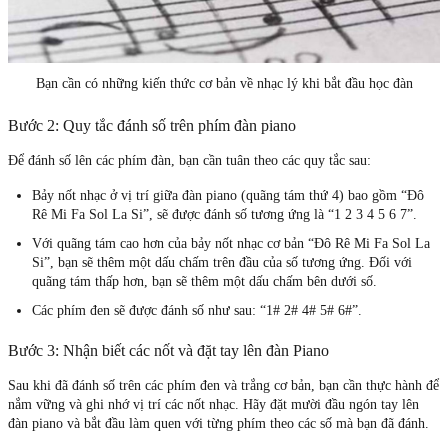
Bạn cần có những kiến thức cơ bản về nhạc lý khi bắt đầu học đàn
Bước 2: Quy tắc đánh số trên phím đàn piano
Để đánh số lên các phím đàn, bạn cần tuân theo các quy tắc sau:
Bảy nốt nhạc ở vị trí giữa đàn piano (quãng tám thứ 4) bao gồm “Đô
Rê Mi Fa Sol La Si”, sẽ được đánh số tương ứng là “1 2 3 4 5 6 7”.
Với quãng tám cao hơn của bảy nốt nhạc cơ bản “Đô Rê Mi Fa Sol La
Si”, bạn sẽ thêm một dấu chấm trên đầu của số tương ứng. Đối với
quãng tám thấp hơn, bạn sẽ thêm một dấu chấm bên dưới số.
Các phím đen sẽ được đánh số như sau: “1# 2# 4# 5# 6#”.
Bước 3: Nhận biết các nốt và đặt tay lên đàn Piano
Sau khi đã đánh số trên các phím đen và trắng cơ bản, bạn cần thực hành để
nắm vững và ghi nhớ vị trí các nốt nhạc. Hãy đặt mười đầu ngón tay lên
đàn piano và bắt đầu làm quen với từng phím theo các số mà bạn đã đánh.