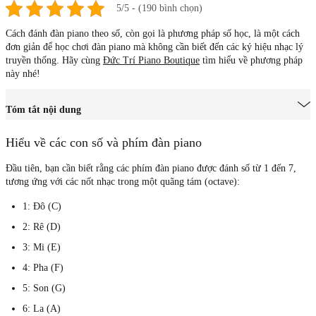
5/5 - (190 bình chọn)
Cách đánh đàn piano theo số, còn gọi là phương pháp số học, là một cách
đơn giản để học chơi đàn piano mà không cần biết đến các ký hiệu nhạc lý
truyền thống. Hãy cùng
Đức Trí Piano Boutique
tìm hiểu về phương pháp
này nhé!
Tóm tắt nội dung
Hiểu về các con số và phím đàn piano
Đầu tiên, bạn cần biết rằng các
phím đàn piano được đánh số từ 1 đến 7
,
tương ứng với các nốt nhạc trong một quãng tám (octave):
1: Đô (C)
2: Rê (D)
3: Mi (E)
4: Pha (F)
5: Son (G)
6: La (A)