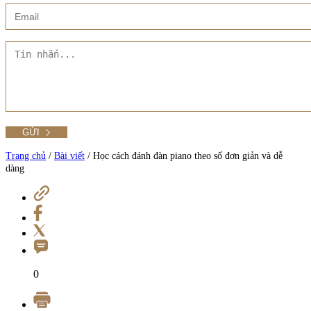
Xem thêm
Showroom CMT8
Tất cả Danh mục
Liên hệ Đức Trí Piano Boutique
Xem thêm
Thư viện hình ảnh
Tra cứu số seri piano
Trang chủ
/
Bài viết
/
Học cách đánh đàn piano theo số đơn giản và dễ
dàng
Xem tất cả sản phẩm tại Đức Trí
Xem thêm
0