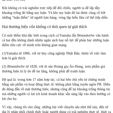
Khi không có trải nghiệm trực tiếp để đối chiếu, người ta dễ lấp đầy
khoảng trống đó bằng suy luận. Và khi suy luận đó lại được củng cố bởi
những “luận điểm” từ người bán hàng, vòng lặp hiểu lầm cứ thế tiếp diễn.
Hai thương hiệu vốn không có thói quen tự giải thích
Có một điểm khá đặc biệt trong cách cả Yamaha lẫn Bösendorfer vận hành:
cả hai đều không dành nhiều ngân sách hay nỗ lực để phản bác những luận
điểm tiêu cực về mình trên không gian mạng.
(1)Yamaha từ 1886, với tư duy công nghiệp Nhật Bản, thiên về việc làm
hơn là giải thích.
(2) Bösendorfer từ 1828, với di sản Hoàng gia Áo-Hung, xem phẩm giá
thương hiệu là lý do để im lặng, không phải để tranh luận.
Hệ quả là: trong hơn 17 năm hợp tác, cả hai bên chủ yếu tự chứng minh
bằng sản phẩm và hoạt động thực tế, không phải bằng tuyên ngôn PR. Điều
đó đúng đắn về mặt thương hiệu, nhưng cũng để lại khoảng trống thông tin
mà những người có lợi ích kinh doanh khác sẵn sàng lấp vào theo hướng có
lợi cho họ.
Vì vậy, chúng tôi cho rằng: những bài viết chuyên sâu như thế này, đến từ
đại lý phân phối chính thức hoặc người dùng có trải nghiệm thực tế, thực ra