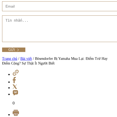
Xem thêm
Showroom CMT8
Tất cả Danh mục
Liên hệ Đức Trí Piano Boutique
Xem thêm
Thư viện hình ảnh
Tra cứu số seri piano
Trang chủ
/
Bài viết
/
Bösendorfer Bị Yamaha Mua Lại: Điểm Trừ Hay
Điểm Cộng? Sự Thật Ít Người Biết
Xem tất cả sản phẩm tại Đức Trí
Xem thêm
0