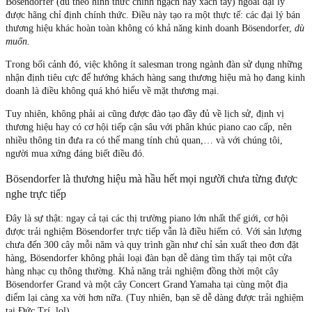
Bösendorfer (dù theo hình thức chính ngạch hay xách tay) ngoài đại lý
được hãng chỉ định chính thức. Điều này tạo ra một thực tế: các đại lý bán
thương hiệu khác hoàn toàn không có khả năng kinh doanh Bösendorfer,
dù
muốn.
Trong bối cảnh đó, việc không ít salesman trong ngành đàn sử dụng những
nhận định tiêu cực để hướng khách hàng sang thương hiệu mà họ đang kinh
doanh là điều không quá khó hiểu về mặt thương mại.
Tuy nhiên, không phải ai cũng được đào tạo đầy đủ về lịch sử, định vị
thương hiệu hay có cơ hội tiếp cận sâu với phân khúc piano cao cấp, nên
nhiều thông tin đưa ra có thể mang tính chủ quan,… và với chúng tôi,
người mua xứng đáng biết điều đó.
Bösendorfer là thương hiệu mà hầu hết mọi người chưa từng được
nghe trực tiếp
Đây là sự thật: ngay cả tại các thị trường piano lớn nhất thế giới, cơ hội
được trải nghiệm Bösendorfer trực tiếp vẫn là điều hiếm có. Với sản lượng
chưa đến 300 cây mỗi năm và quy trình gần như chỉ sản xuất theo đơn đặt
hàng, Bösendorfer không phải loại đàn bạn dễ dàng tìm thấy tại một cửa
hàng nhạc cụ thông thường. Khả năng trải nghiệm đồng thời một cây
Bösendorfer Grand và một cây Concert Grand Yamaha tại cùng một địa
điểm lại càng xa vời hơn nữa. (Tuy nhiên, bạn sẽ dễ dàng được trải nghiệm
tại Đức Trí, lol)