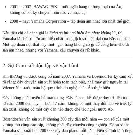
2001 – 2007:
BAWAG PSK – một ngân hàng thương mại của Áo,
không có bất kỳ chuyên môn nào về nhạc cụ.
2008 – nay:
Yamaha Corporation – tập đoàn âm nhạc lớn nhất thế giới.
Nếu tiêu chí để đánh giá là
“chủ sở hữu có hiểu âm nhạc không?”
, thì
Yamaha là chủ sở hữu am hiểu nhất trong lịch sử hiện đại của Bösendorfer.
Một tập đoàn nội thất hay một ngân hàng không có gì để cống hiến cho di
sản âm nhạc, nhưng với Yamaha, câu chuyện đã rất khác.
2. Sự Cam kết độc lập về vận hành
Khi thương vụ được công bố năm 2007, Yamaha và Bösendorfer ký cam kết
rõ ràng:
dây chuyền sản xuất hoàn toàn tách biệt, nhà máy giữ nguyên tại
Wiener Neustadt, toàn bộ quy trình do nghệ nhân Áo thực hiện.
Đây không phải tuyên bố marketing. Đây là cam kết được duy trì liên tục
từ năm 2008 đến nay — hơn 17 năm, không có một thay đổi nào về triết lý
sản xuất, không có một cây đàn nào được chế tác ngoài nước Áo.
Bösendorfer vẫn sản xuất khoảng
300 cây đàn mỗi năm
— con số của một
xưởng thủ công cao cấp, không phải dây chuyền công nghiệp. Để so sánh:
Yamaha sản xuất hơn 200.000 cây đàn piano mỗi năm. Nếu ý định là “công