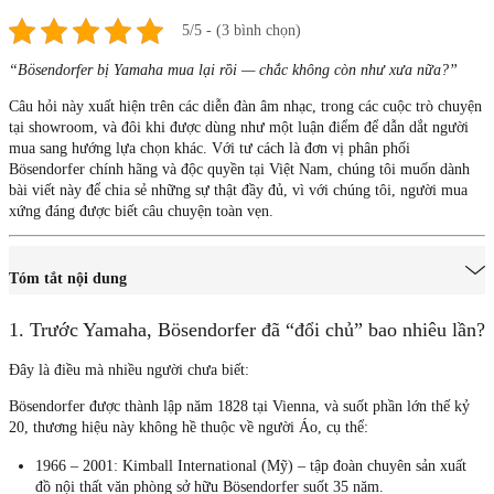
5/5 - (3 bình chọn)
“Bösendorfer bị Yamaha mua lại rồi — chắc không còn như xưa nữa?”
Câu hỏi này xuất hiện trên các diễn đàn âm nhạc, trong các cuộc trò chuyện
tại showroom, và đôi khi được dùng như một luận điểm để dẫn dắt người
mua sang hướng lựa chọn khác. Với tư cách là đơn vị phân phối
Bösendorfer chính hãng và độc quyền tại Việt Nam, chúng tôi muốn dành
bài viết này để chia sẻ những sự thật đầy đủ, vì với chúng tôi, người mua
xứng đáng được biết câu chuyện toàn vẹn.
Tóm tắt nội dung
1. Trước Yamaha, Bösendorfer đã “đổi chủ” bao nhiêu lần?
Đây là điều mà nhiều người chưa biết:
Bösendorfer được thành lập năm 1828 tại Vienna, và suốt phần lớn thế kỷ
20, thương hiệu này không hề thuộc về người Áo, cụ thể:
1966 – 2001:
Kimball International (Mỹ) – tập đoàn chuyên sản xuất
đồ nội thất văn phòng sở hữu Bösendorfer suốt 35 năm.