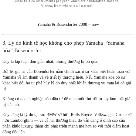
Yamaha & Bösendorfer 2008 – now
3. Lý do kinh tế học không cho phép Yamaha “Yamaha
hóa” Bösendorfer
Đây là lập luận đơn giản nhất, nhưng thường bị bỏ qua.
Bởi lẽ, giá trị của Bösendorfer nằm chính xác ở
sự khác biệt hoàn toàn
với
Yamaha về âm thanh và về triết lý thương hiệu. Nếu Yamaha xóa bỏ sự
khác biệt đó, họ tự phá hủy lý do duy nhất khiến thương vụ mua lại có giá
trị.
Không có doanh nghiệp nào đầu tư để mua một thứ rồi tự tay làm mất giá
trị của nó.
Đây cũng là lý do tại sao BMW sở hữu Rolls-Royce, Volkswagen Group sở
hữu Lamborghini — và cả hai thương hiệu đó vẫn đang ở đỉnh cao của
phân khúc luxury, thậm chí phát triển mạnh mẽ hơn so với thời điểm hoạt
động độc lập.