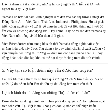
Đây là điểm mà ít ai đề cập, nhưng lại có ý nghĩa thực tiễn rất lớn với
người mua tại Việt Nam.
Yamaha có hơn
50 năm kinh nghiệm
đưa đàn vào các thị trường nhiệt đới
Đông Nam Á — Việt Nam, Thái Lan, Indonesia, Philippines. Họ đã phát
triển công nghệ sấy và xử lý gỗ chuyên biệt để vật liệu thích nghi với độ
ẩm cao và nhiệt độ dao động lớn. Đây chính là lý do vì sao đàn Yamaha tại
Việt Nam nổi tiếng về độ bền theo thời gian.
Việc Bösendorfer nằm trong hệ sinh thái Yamaha đồng nghĩa với việc
những hiểu biết này được ứng dụng vào quy trình chuẩn bị xuất xưởng và
vận chuyển đến từng thị trường — điều mà các hãng piano châu Âu hoạt
động hoàn toàn độc lập khó có thể đạt được ở cùng mức độ tinh chỉnh.
5. Vậy tại sao luận điểm này vẫn được lưu truyền?
Câu trả lời thẳng thắn: vì nó hiệu quả với người chưa tìm hiểu kỹ. Và có
nhiều lý do để sự hiểu lầm đó tồn tại dai dẳng hơn mức cần thiết.
Lợi ích kinh doanh đằng sau những “luận điểm cá nhân”
Bösendorfer áp dụng chính sách phân phối độc quyền cực kỳ nghiêm ngặt
trên toàn cầu. Tại Việt Nam, không có đơn vị nào có thể nhập khẩu