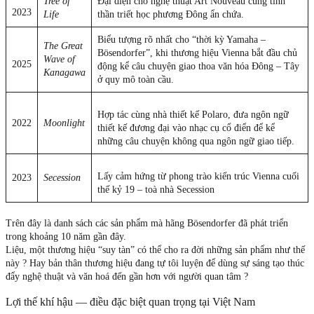
Tree of
Đại diện cho nghệ thuật Art Nouveau cùng tinh
2023
Life
thần triết học phương Đông ẩn chứa.
Biểu tượng rõ nhất cho “thời kỳ Yamaha –
The Great
Bösendorfer”, khi thương hiệu Vienna bắt đầu chủ
Wave of
2025
động kể câu chuyện giao thoa văn hóa Đông – Tây
Kanagawa
ở quy mô toàn cầu.
Hợp tác cùng nhà thiết kế Polaro, đưa ngôn ngữ
2022
Moonlight
thiết kế đương đại vào nhạc cụ cổ điển để kể
những câu chuyện không qua ngôn ngữ giao tiếp.
Lấy cảm hứng từ phong trào kiến trúc Vienna cuối
2023
Secession
thế kỷ 19 – toà nhà Secession
Trên đây là danh sách các sản phẩm mà hãng Bösendorfer đã phát triển
trong khoảng 10 năm gần đây.
Liệu, một thương hiệu “suy tàn” có thể cho ra đời những sản phẩm như thế
này ? Hay bản thân thương hiệu đang tự tôi luyện để dùng sự sáng tạo thúc
đẩy nghệ thuật và văn hoá đến gần hơn với người quan tâm ?
Lợi thế khí hậu — điều đặc biệt quan trọng tại Việt Nam