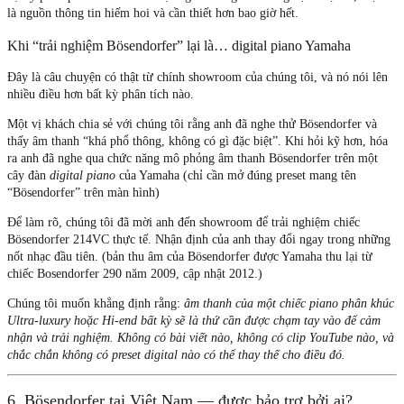
là nguồn thông tin hiếm hoi và cần thiết hơn bao giờ hết.
Khi “trải nghiệm Bösendorfer” lại là… digital piano Yamaha
Đây là câu chuyện có thật từ chính showroom của chúng tôi, và nó nói lên
nhiều điều hơn bất kỳ phân tích nào.
Một vị khách chia sẻ với chúng tôi rằng anh đã nghe thử Bösendorfer và
thấy âm thanh “khá phổ thông, không có gì đặc biệt”. Khi hỏi kỹ hơn, hóa
ra anh đã nghe qua chức năng mô phỏng âm thanh Bösendorfer trên một
cây đàn
digital piano
của Yamaha (chỉ cần mở đúng preset mang tên
“Bösendorfer” trên màn hình)
Để làm rõ, chúng tôi đã mời anh đến showroom để trải nghiệm chiếc
Bösendorfer 214VC thực tế. Nhận định của anh thay đổi ngay trong những
nốt nhạc đầu tiên. (bản thu âm của Bösendorfer được Yamaha thu lại từ
chiếc Bosendorfer 290 năm 2009, cập nhật 2012.)
Chúng tôi muốn khẳng định rằng:
âm thanh của một chiếc piano phân khúc
Ultra-luxury hoặc Hi-end bất kỳ sẽ là thứ cần được chạm tay vào để cảm
nhận và trải nghiệm. Không có bài viết nào, không có clip YouTube nào, và
chắc chắn không có preset digital nào có thể thay thế cho điều đó.
6. Bösendorfer tại Việt Nam — được bảo trợ bởi ai?