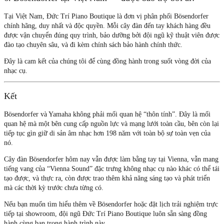
Tại Việt Nam,
Đức Trí Piano Boutique
là đơn vị phân phối Bösendorfer
chính hãng, duy nhất và độc quyền. Mỗi cây đàn đến tay khách hàng đều
được vận chuyển đúng quy trình, bảo dưỡng bởi đội ngũ kỹ thuật viên được
đào tạo chuyên sâu, và đi kèm chính sách bảo hành chính thức.
Đây là cam kết của chúng tôi để cùng đồng hành trong suốt vòng đời của
nhạc cụ.
Kết
Bösendorfer và Yamaha không phải mối quan hệ “thôn tính”. Đây là mối
quan hệ mà một bên cung cấp nguồn lực và mạng lưới toàn cầu, bên còn lại
tiếp tục gìn giữ di sản âm nhạc hơn 198 năm với toàn bộ sự toàn vẹn của
nó.
Cây đàn Bösendorfer hôm nay vẫn được làm bằng tay tại Vienna, vẫn mang
tiếng vang của “Vienna Sound” đặc trưng không nhạc cụ nào khác có thể tái
tạo được, và thực ra, còn được trao thêm khả năng sáng tạo và phát triển
mà các thời kỳ trước chưa từng có.
Nếu bạn muốn tìm hiểu thêm về Bösendorfer hoặc đặt lịch trải nghiệm trực
tiếp tại showroom, đội ngũ Đức Trí Piano Boutique luôn sẵn sàng đồng
hành cùng bạn trong hành trình này.