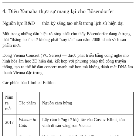
4. Điều Yamaha thực sự mang lại cho Bösendorfer
Nguồn lực R&D — thời kỳ sáng tạo nhất trong lịch sử hiện đại
Một trong những dấu hiệu rõ ràng nhất cho thấy Bösendorfer đang ở trạng
thái “thăng hoa” chứ không phải “suy tàn” sau năm 2008: danh sách sản
phẩm mới.
Dòng Vienna Concert (VC Series)
— được phát triển bằng công nghệ mô
hình hóa âm học 3D hiện đại, kết hợp với phương pháp thủ công truyền
thống, tạo ra thế hệ đàn concert mạnh mẽ hơn mà không đánh mất DNA âm
thanh Vienna đặc trưng.
Các phiên bản Limited Edition:
Năm
ra
Tác phẩm
Nguồn cảm hứng
mắt
Woman in
Lấy cảm hứng từ kiệt tác của Gustav Klimt, tôn
2017
Gold
vinh di sản vàng son Vienna.